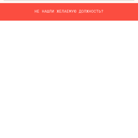
НЕ НАШЛИ ЖЕЛАЕМУЮ ДОЛЖНОСТЬ?
Свяжитесь с нами!
НА КАКУЮ ДОЛЖНОСТЬ
ВЫ ПРЕТЕНДУЕТЕ?
ИМЯ
EMAIL
НОМЕР ТЕЛЕФОНА
КОНТАКТНОЕ ПРЕДПОЧТЕНИЕ
ЗВОНОК
МЕССЕНДЖЕР