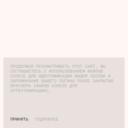
ПРОДОЛЖАЯ ПРОСМАТРИВАТЬ ЭТОТ САЙТ, ВЫ
СОГЛАШАЕТЕСЬ С ИСПОЛЬЗОВАНИЕМ ФАЙЛОВ
COOKIE ДЛЯ ИДЕНТИФИКАЦИИ ВАШЕЙ СЕССИИ И
ЗАПОМИНАНИЯ ВАШЕГО ЛОГИНА ПОСЛЕ ЗАКРЫТИЯ
БРАУЗЕРА (ФАЙЛЫ COOKIE ДЛЯ
АУТЕНТИФИКАЦИИ).
ПРИНЯТЬ
ПОДРОБНЕЕ