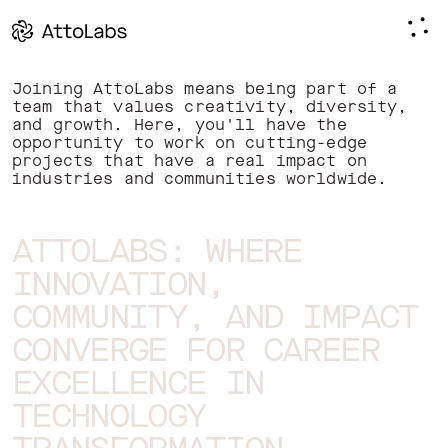
Available
Joining AttoLabs means being part of a
team that values creativity, diversity,
Positions
and growth. Here, you'll have the
opportunity to work on cutting-edge
projects that have a real impact on
industries and communities worldwide.
ATTOLABS: WHERE
INNOVATION,
COMMUNITY, AND IMPACT
CONVERGE FOR CAREER
EXCELLENCE IN
TECHNOLOGY