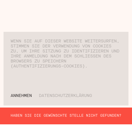
WENN SIE AUF DIESER WEBSITE WEITERSURFEN,
STIMMEN SIE DER VERWENDUNG VON COOKIES
ZU, UM IHRE SITZUNG ZU IDENTIFIZIEREN UND
IHRE ANMELDUNG NACH DEM SCHLIESSEN DES
BROWSERS ZU SPEICHERN
(AUTHENTIFIZIERUNGS-COOKIES).
ANNEHMEN
DATENSCHUTZERKLÄRUNG
HABEN SIE DIE GEWÜNSCHTE STELLE NICHT GEFUNDEN?