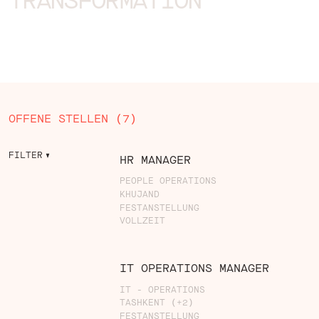
TRANSFORMATION
OFFENE STELLEN (
7
)
FILTER
HR MANAGER
HR MANAGER
PEOPLE OPERATIONS
KHUJAND
FESTANSTELLUNG
VOLLZEIT
IT OPERATIONS MANAG
IT OPERATIONS MANAGER
IT - OPERATIONS
TASHKENT (+2)
FESTANSTELLUNG