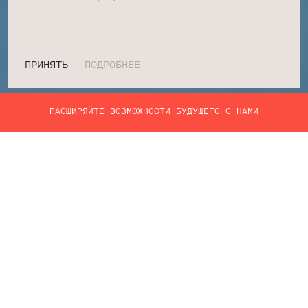
ПРИНЯТЬ
ПОДРОБНЕЕ
РАСШИРЯЙТЕ ВОЗМОЖНОСТИ БУДУЩЕГО С НАМИ
УСЛУГИ
WEB РАЗРАБОТКА
ОБЛАЧНАЯ РАЗРАБОТКА
РАЗРАБОТКА MVP
РАЗРАБОТКА МОБИЛЬНЫХ ПРИЛОЖЕНИЙ