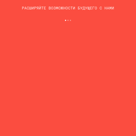
РАСШИРЯЙТЕ ВОЗМОЖНОСТИ БУДУЩЕГО С НАМИ
ВЕБ-ПРИЛОЖЕНИЕ ДЛЯ INAIA FINTECH,
"INAIA GMBH", ГЕРМАНИЯ
ПРОЕКТ "ВЕБ-
ПРИЛОЖЕНИЕ ДЛЯ INAIA
FINTECH" ВКЛЮЧАЕТ
РАЗРАБОТКУ
КОМПЛЕКСНОГО
КАЛЬКУЛЯТОРА ЦЕЛЕЙ И
ИНВЕСТИЦИОННОЙ
ПЛАТФОРМЫ,
СООТВЕТСТВУЮЩИЙ