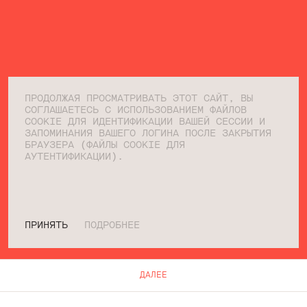
ПРОДОЛЖАЯ ПРОСМАТРИВАТЬ ЭТОТ САЙТ, ВЫ
СОГЛАШАЕТЕСЬ С ИСПОЛЬЗОВАНИЕМ ФАЙЛОВ
COOKIE ДЛЯ ИДЕНТИФИКАЦИИ ВАШЕЙ СЕССИИ И
ЗАПОМИНАНИЯ ВАШЕГО ЛОГИНА ПОСЛЕ ЗАКРЫТИЯ
БРАУЗЕРА (ФАЙЛЫ COOKIE ДЛЯ
АУТЕНТИФИКАЦИИ).
ПРИНЯТЬ
ПОДРОБНЕЕ
ДАЛЕЕ