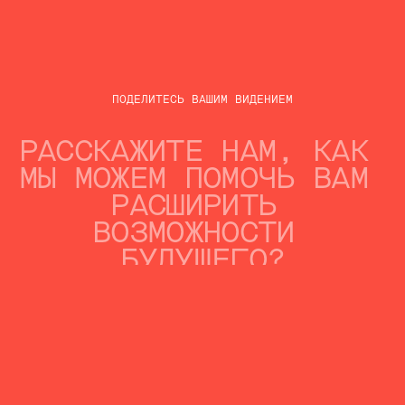
РЫНОЧНЫХ ДАННЫХ
Интеграция рыночных данных в режиме
реального времени для предоставления
актуальной информации и понимания
ВИЗУАЛИЗАЦИЯ ДАННЫХ И
ОТЧЕТНОСТЬ
ПОДЕЛИТЕСЬ ВАШИМ ВИДЕНИЕМ
Предоставляет комплексные визуальные
отчеты и аналитику, чтобы помочь
пользователям лучше понять свои инвестиции
РЕЗУЛЬТАТЫ ПРОЕКТА
УСПЕШНЫЙ ЗАПУСК ВЕБ-
ПРИЛОЖЕНИЯ,
ПРЕДЛАГАЮЩИЙ
ФИНАНСОВОЕ